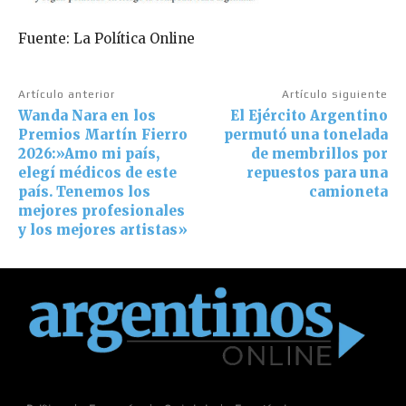
Fuente: La Política Online
Artículo anterior
Artículo siguiente
Wanda Nara en los
El Ejército Argentino
Premios Martín Fierro
permutó una tonelada
2026:»Amo mi país,
de membrillos por
elegí médicos de este
repuestos para una
país. Tenemos los
camioneta
mejores profesionales
y los mejores artistas»